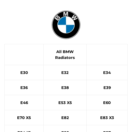
All BMW
Radiators
E30
E32
E34
E36
E38
E39
E46
E53 X5
E60
E70 X5
E82
E83 X3