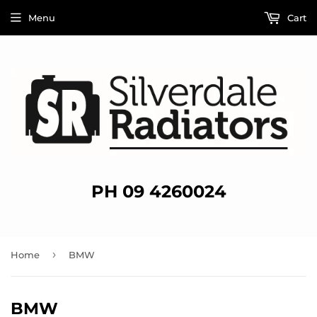
Menu
Cart
PH 09 4260024
›
Home
BMW
BMW