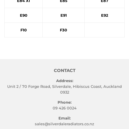
E84 X1
E85
E87
E90
E91
E92
F10
F30
CONTACT
Address:
Unit 2 / 70 Forge Road, Silverdale, Hibiscus Coast, Auckland
0932
Phone:
09 426 0024
Email:
sales@silverdaleradiators.co.nz